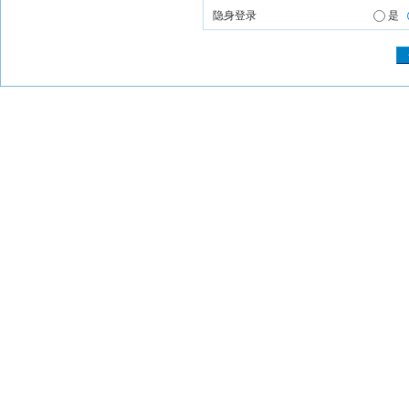
隐身登录
是