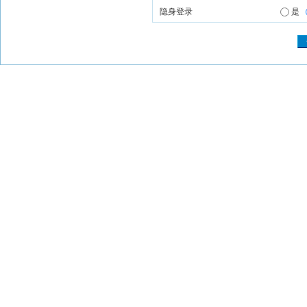
隐身登录
是