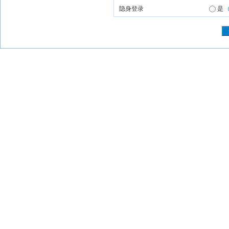
隐身登录
是