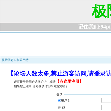
极
记住我们:94pi.c
提示信息 »
极限平特
【论坛人数太多,禁止游客访问,请登录
【
点这里注册
】
请直接登录用户访问论坛，或请
如果您已注册,请先登录论坛即可游览帖子
登录
用户名
密 码