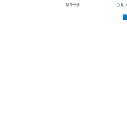
隐身登录
是