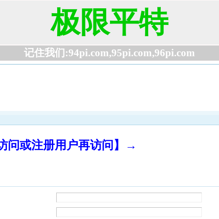
极限平特
记住我们:94pi.com,95pi.com,96pi.com
录访问或注册用户再访问】→