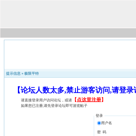
提示信息 »
极限平特
【论坛人数太多,禁止游客访问,请登
【
点这里注册
】
请直接登录用户访问论坛，或请
如果您已注册,请先登录论坛即可游览帖子
登录
用户名
密 码