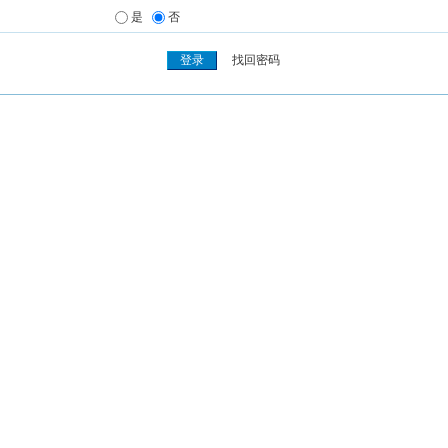
是
否
找回密码