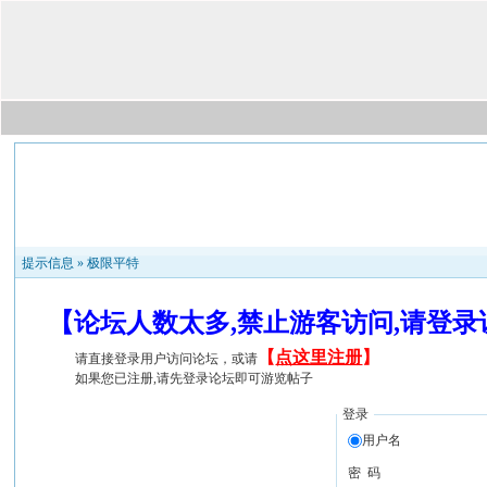
提示信息 »
极限平特
【论坛人数太多,禁止游客访问,请登
【
点这里注册
】
请直接登录用户访问论坛，或请
如果您已注册,请先登录论坛即可游览帖子
登录
用户名
密 码