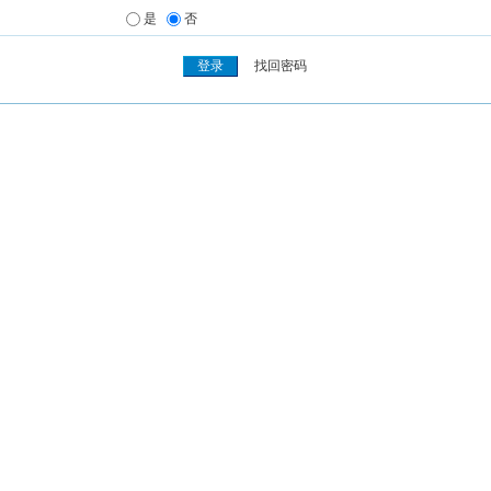
是
否
找回密码