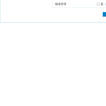
隐身登录
是