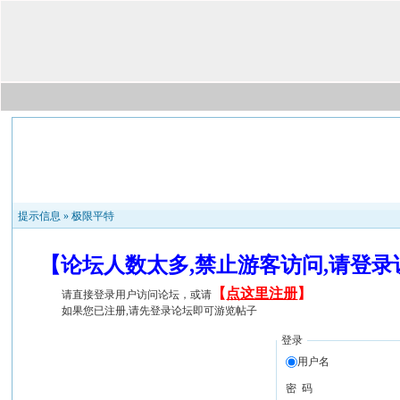
提示信息 »
极限平特
【论坛人数太多,禁止游客访问,请登
【
点这里注册
】
请直接登录用户访问论坛，或请
如果您已注册,请先登录论坛即可游览帖子
登录
用户名
密 码