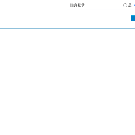
隐身登录
是