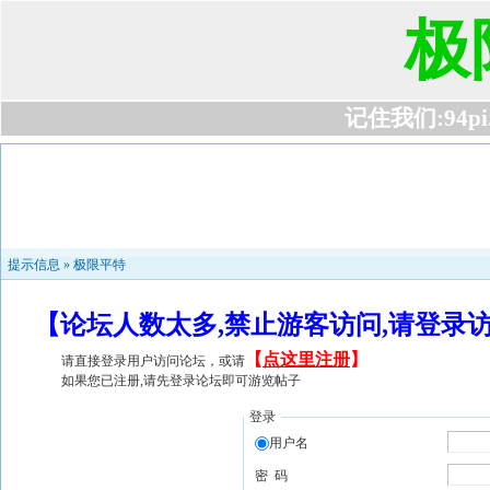
极
记住我们:94pi.c
提示信息 »
极限平特
【论坛人数太多,禁止游客访问,请登录
【
点这里注册
】
请直接登录用户访问论坛，或请
如果您已注册,请先登录论坛即可游览帖子
登录
用户名
密 码