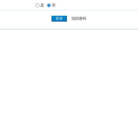
是
否
找回密码