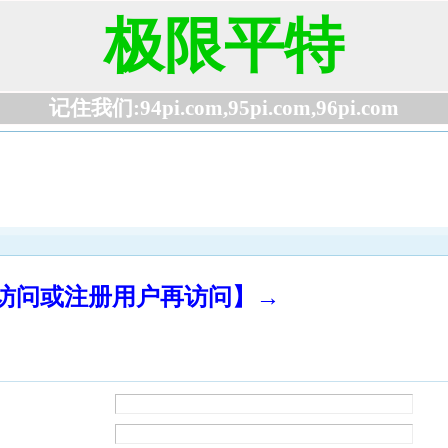
极限平特
记住我们:94pi.com,95pi.com,96pi.com
录访问或注册用户再访问】→