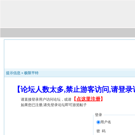
提示信息 »
极限平特
【论坛人数太多,禁止游客访问,请登
【
点这里注册
】
请直接登录用户访问论坛，或请
如果您已注册,请先登录论坛即可游览帖子
登录
用户名
密 码