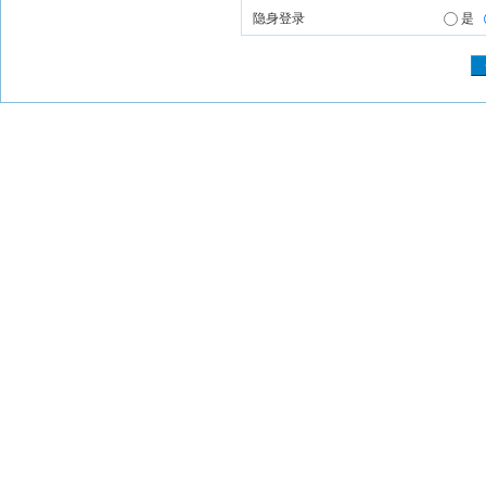
隐身登录
是