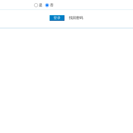
是
否
找回密码