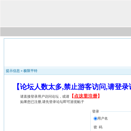
提示信息 »
极限平特
【论坛人数太多,禁止游客访问,请登
【
点这里注册
】
请直接登录用户访问论坛，或请
如果您已注册,请先登录论坛即可游览帖子
登录
用户名
密 码