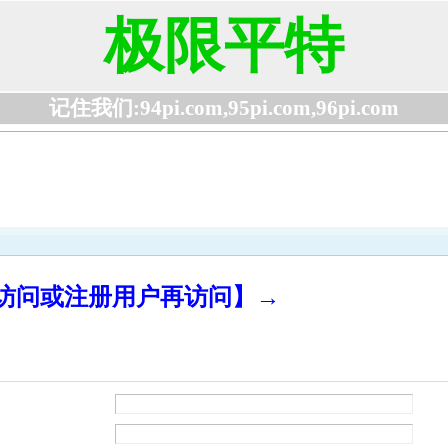
极限平特
记住我们:94pi.com,95pi.com,96pi.com
录访问或注册用户再访问】→