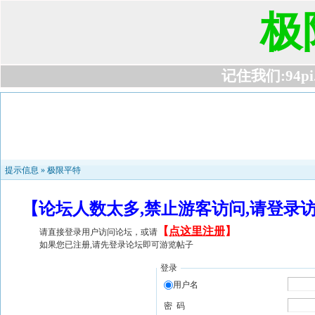
极
记住我们:94pi.c
提示信息 »
极限平特
【论坛人数太多,禁止游客访问,请登录
【
点这里注册
】
请直接登录用户访问论坛，或请
如果您已注册,请先登录论坛即可游览帖子
登录
用户名
密 码