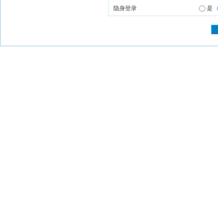
隐身登录
是