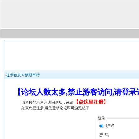
提示信息 »
极限平特
【论坛人数太多,禁止游客访问,请登
【
点这里注册
】
请直接登录用户访问论坛，或请
如果您已注册,请先登录论坛即可游览帖子
登录
用户名
密 码