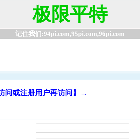
极限平特
记住我们:94pi.com,95pi.com,96pi.com
录访问或注册用户再访问】→