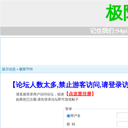
极
记住我们:94pi.c
提示信息 »
极限平特
【论坛人数太多,禁止游客访问,请登录
【
点这里注册
】
请直接登录用户访问论坛，或请
如果您已注册,请先登录论坛即可游览帖子
登录
用户名
密 码