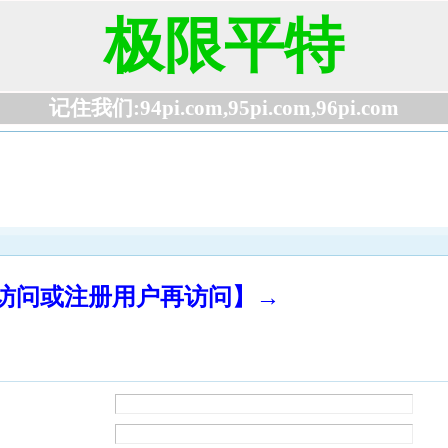
极限平特
记住我们:94pi.com,95pi.com,96pi.com
录访问或注册用户再访问】→