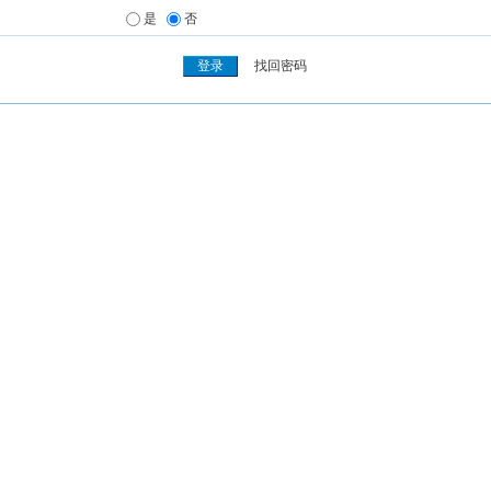
是
否
找回密码