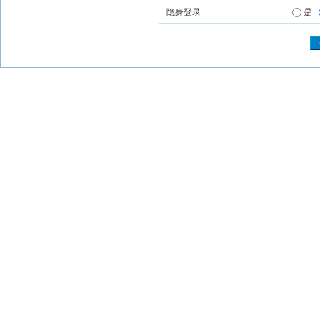
隐身登录
是