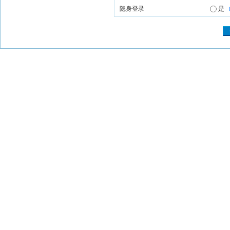
隐身登录
是