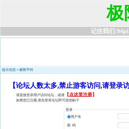
极
记住我们:94pi.c
提示信息 »
极限平特
【论坛人数太多,禁止游客访问,请登录
【
点这里注册
】
请直接登录用户访问论坛，或请
如果您已注册,请先登录论坛即可游览帖子
登录
用户名
密 码