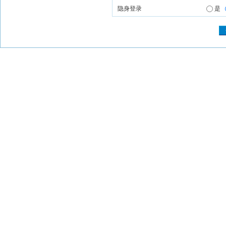
隐身登录
是