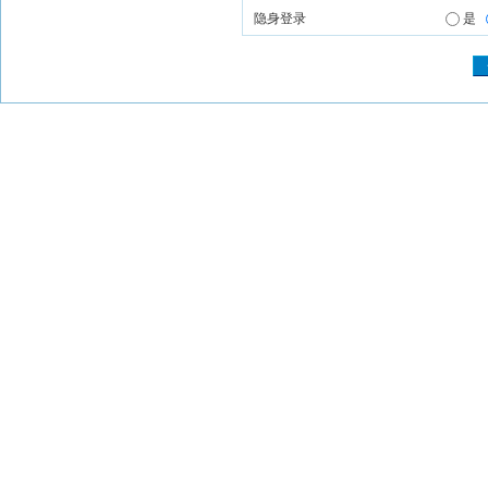
隐身登录
是