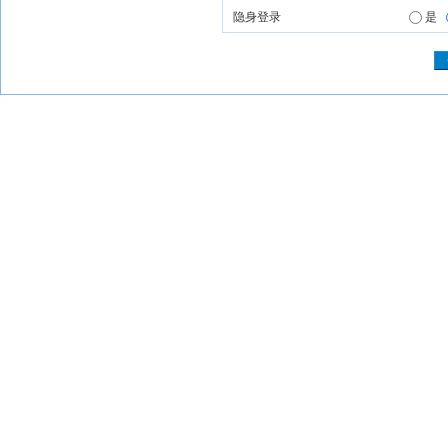
隐身登录
是