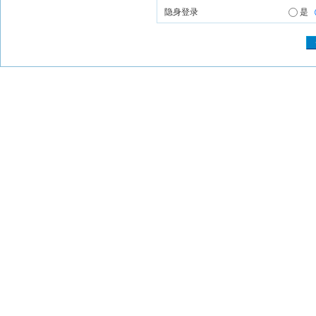
隐身登录
是