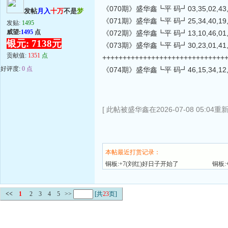
《070期》盛华鑫┗平 码┛03,35,02,43
发帖
月入
十万
不是
梦
《071期》盛华鑫┗平 码┛25,34,40,19
发贴:
1495
威望:
1495
点
《072期》盛华鑫┗平 码┛13,10,46,01
银元: 7138元
《073期》盛华鑫┗平 码┛30,23,01,41
贡献值:
1351
点
+++++++++++++++++++++++++++++
好评度:
0 点
《074期》盛华鑫┗平 码┛46,15,34,12
[ 此帖被盛华鑫在2026-07-08 05:04重
本帖最近打赏记录：
铜板:+7(刘红)好日子开始了
铜板:
<<
1
2
3
4
5
>>
[共
23
页]