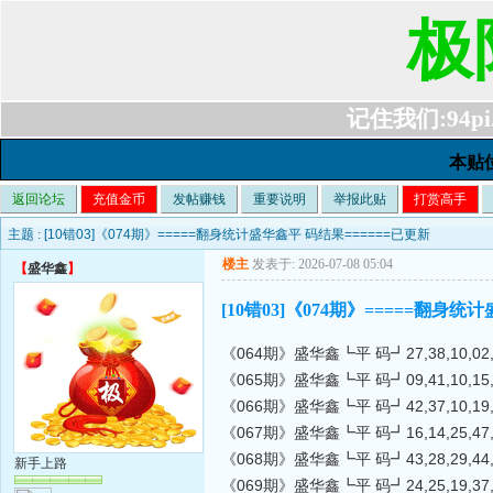
极
记住我们:94pi.c
本贴
返回论坛
充值金币
发帖赚钱
重要说明
举报此贴
打赏高手
主题 :
[10错03]《074期》=====翻身统计盛华鑫平 码结果======已更新
楼主
发表于: 2026-07-08 05:04
【
盛华鑫
】
[10错03]《074期》=====翻身统
《064期》盛华鑫┗平 码┛27,38,10,02,
《065期》盛华鑫┗平 码┛09,41,10,15
《066期》盛华鑫┗平 码┛42,37,10,19
《067期》盛华鑫┗平 码┛16,14,25,47
《068期》盛华鑫┗平 码┛43,28,29,44,
新手上路
《069期》盛华鑫┗平 码┛24,25,19,37