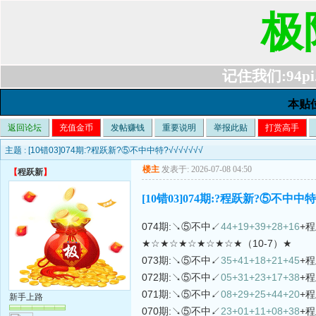
极
记住我们:94pi.c
本贴
返回论坛
充值金币
发帖赚钱
重要说明
举报此贴
打赏高手
主题 :
[10错03]074期:?程跃新?⑤不中中特?√√√√√√√
楼主
发表于: 2026-07-08 04:50
【
程跃新
】
[10错03]074期:?程跃新?⑤不中中特?
074期:↘⑤不中↙
44+19+39+28+16
+程
★☆★☆★☆★☆★☆★（10-7）★
073期:↘⑤不中↙
35+41+18+21+45
+程跃
072期:↘⑤不中↙
05+31+23+17+38
+程跃
071期:↘⑤不中↙
08+29+25+44+20
+程跃
新手上路
070期:↘⑤不中↙
23+01+11+08+38
+程跃