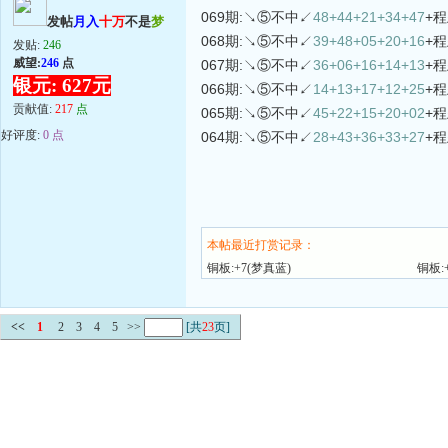
069期:↘⑤不中↙
48+44+21+34+47
+程跃
发帖
月入
十万
不是
梦
068期:↘⑤不中↙
39+48+05+20+16
+程跃
发贴:
246
威望:
246
点
067期:↘⑤不中↙
36+06+16+14+13
+程跃
银元: 627元
066期:↘⑤不中↙
14+13+17+12+25
+程跃
贡献值:
217
点
065期:↘⑤不中↙
45+22+15+20+02
+程跃
好评度:
0 点
064期:↘⑤不中↙
28+43+36+33+27
+程跃
本帖最近打赏记录：
铜板:+7(梦真蓝)
铜板:
<<
1
2
3
4
5
>>
[共
23
页]