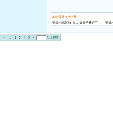
本帖最近打赏记录：
铜板:+6(吸烟的女人)好日子开始了
铜板:
<<
1
2
3
4
5
>>
[共
18
页]