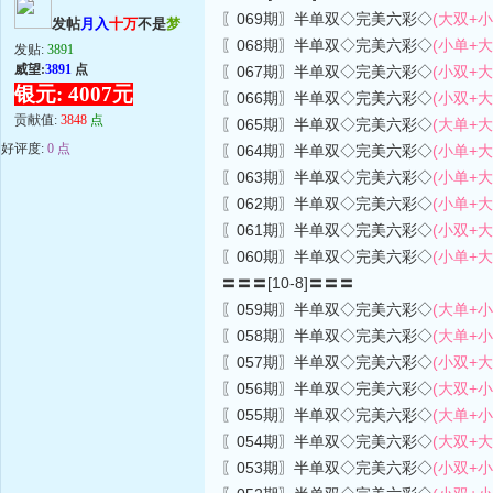
〖069期〗半单双◇完美六彩◇
(大双+小
发帖
月入
十万
不是
梦
〖068期〗半单双◇完美六彩◇
(小单+大
发贴:
3891
威望:
3891
点
〖067期〗半单双◇完美六彩◇
(小双+大
银元: 4007元
〖066期〗半单双◇完美六彩◇
(小双+大
贡献值:
3848
点
〖065期〗半单双◇完美六彩◇
(大单+大
好评度:
0 点
〖064期〗半单双◇完美六彩◇
(小单+大
〖063期〗半单双◇完美六彩◇
(小单+大
〖062期〗半单双◇完美六彩◇
(小单+大
〖061期〗半单双◇完美六彩◇
(小双+大
〖060期〗半单双◇完美六彩◇
(小单+大
〓〓〓[10-8]〓〓〓
〖059期〗半单双◇完美六彩◇
(大单+小
〖058期〗半单双◇完美六彩◇
(大单+小
〖057期〗半单双◇完美六彩◇
(小双+大
〖056期〗半单双◇完美六彩◇
(大双+小
〖055期〗半单双◇完美六彩◇
(大单+小
〖054期〗半单双◇完美六彩◇
(大双+大
〖053期〗半单双◇完美六彩◇
(小双+小