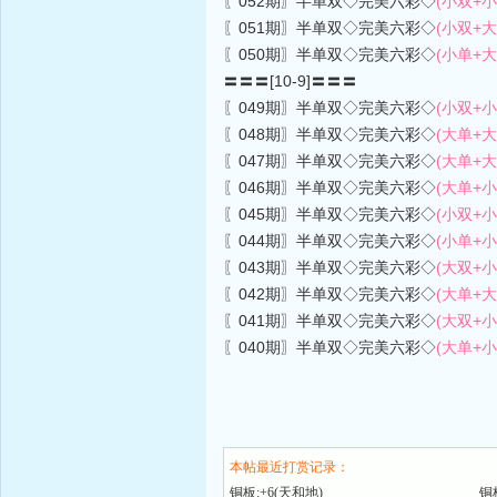
〖052期〗半单双◇完美六彩◇
(小双+小
〖051期〗半单双◇完美六彩◇
(小双+大
〖050期〗半单双◇完美六彩◇
(小单+大
〓〓〓[10-9]〓〓〓
〖049期〗半单双◇完美六彩◇
(小双+小
〖048期〗半单双◇完美六彩◇
(大单+大
〖047期〗半单双◇完美六彩◇
(大单+大
〖046期〗半单双◇完美六彩◇
(大单+小
〖045期〗半单双◇完美六彩◇
(小双+小
〖044期〗半单双◇完美六彩◇
(小单+小
〖043期〗半单双◇完美六彩◇
(大双+小
〖042期〗半单双◇完美六彩◇
(大单+大
〖041期〗半单双◇完美六彩◇
(大双+小
〖040期〗半单双◇完美六彩◇
(大单+小
本帖最近打赏记录：
铜板:+6(天和地)
铜