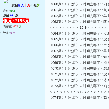
〈060期〉!《七肖》︿时间去哪了﹀狗.兔.
发帖
月入
十万
不是
梦
〈061期〉!《七肖》︿时间去哪了﹀鼠.鸡.
发贴:
963
威望:
963
点
〈062期〉!《七肖》︿时间去哪了﹀羊.蛇.
银元: 2196元
〈063期〉!《七肖》︿时间去哪了﹀猪.羊.
贡献值:
903
点
＜＜＜＜＜＜＜＜＜10-9＞＞＞＞＞＞
好评度:
0 点
〈064期〉!《七肖》︿时间去哪了﹀猴.蛇.
〈065期〉!《七肖》︿时间去哪了﹀虎.兔.
〈066期〉!《七肖》︿时间去哪了﹀牛.猪.
〈067期〉!《七肖》︿时间去哪了﹀马.蛇.
〈068期〉!《七肖》︿时间去哪了﹀蛇.羊.
〈069期〉!《七肖》︿时间去哪了﹀虎.猴.
〈070期〉!《七肖》︿时间去哪了﹀鸡.鼠.
〈071期〉!《七肖》︿时间去哪了﹀虎.蛇.
〈072期〉!《七肖》︿时间去哪了﹀猪.牛.
〈073期〉!《七肖》︿时间去哪了﹀鸡.猴.
＜＜＜＜＜＜＜＜＜10-7＞＞＞＞＞＞
〈074期〉!《七肖》︿时间去哪了﹀鸡.羊