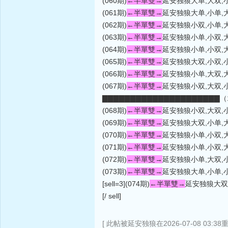
(060期)
←半單雙→
延安独狼大单,大双,小
(061期)
←半單雙→
延安独狼大单,小单,大
(062期)
←半單雙→
延安独狼小双,小单,大
(063期)
←半單雙→
延安独狼小单,小双,大双
(064期)
←半單雙→
延安独狼小单,小双,大
(065期)
←半單雙→
延安独狼大双,小双,小
(066期)
←半單雙→
延安独狼小单,大双,大
(067期)
←半單雙→
延安独狼小双,大双,小
▇▇▇▇▇▇▇▇▇▇▇▇▇▇▇▇▇▇▇▇▇（1
(068期)
←半單雙→
延安独狼小双,大双,小单
(069期)
←半單雙→
延安独狼大双,小单,大
(070期)
←半單雙→
延安独狼小单,小双,大
(071期)
←半單雙→
延安独狼小单,小双,大
(072期)
←半單雙→
延安独狼小单,大双,小
(073期)
←半單雙→
延安独狼大单,小单,小
[sell=3](074期)
←半單雙→
延安独狼大双,
[/ sell]
[ 此帖被延安独狼在2026-07-08 03:38