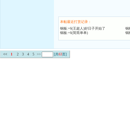
本帖最近打赏记录：
铜板:+6(王超人)好日子开始了
铜
铜板:+6(简简单单)
铜
<<
1
2
3
4
5
>>
[共
63
页]