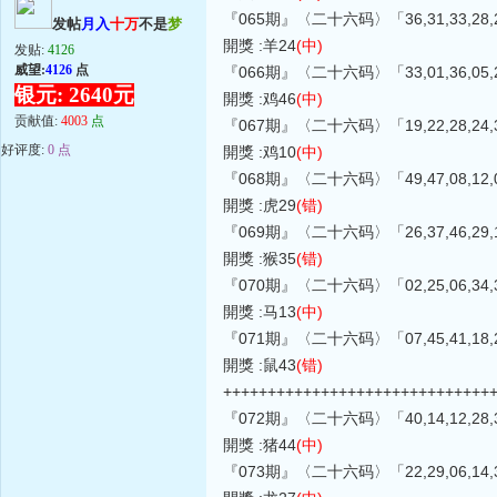
『065期』〈二十六码〉「36,31,33,28,27,37,
发帖
月入
十万
不是
梦
開獎 :羊24
(中)
发贴:
4126
威望:
4126
点
『066期』〈二十六码〉「33,01,36,05,29,13,
银元: 2640元
開獎 :鸡46
(中)
贡献值:
4003
点
『067期』〈二十六码〉「19,22,28,24,36,49,
好评度:
0 点
開獎 :鸡10
(中)
『068期』〈二十六码〉「49,47,08,12,07,36,
開獎 :虎29
(错)
『069期』〈二十六码〉「26,37,46,29,19,41,
開獎 :猴35
(错)
『070期』〈二十六码〉「02,25,06,34,38,31,
開獎 :马13
(中)
『071期』〈二十六码〉「07,45,41,18,24,02,
開獎 :鼠43
(错)
+++++++++++++++++++++++++++++
『072期』〈二十六码〉「40,14,12,28,39,01,
開獎 :猪44
(中)
『073期』〈二十六码〉「22,29,06,14,38,27,