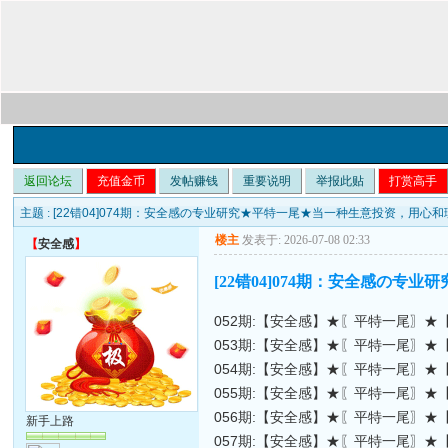
返回论坛
充值金币
发帖赚钱
重要说明
举报此贴
打赏高手
主题 :
[22错04]074期：安全感の专业研究★平特一尾★当一种生意投资，用心
楼主
发表于: 2026-07-08 02:33
【
安全感
】
[22错04]074期：安全感の
052期:【安全感】★〖平特一尾〗★【{
053期:【安全感】★〖平特一尾〗★【{
054期:【安全感】★〖平特一尾〗★【{5
055期:【安全感】★〖平特一尾〗★【{
056期:【安全感】★〖平特一尾〗★【
新手上路
057期:【安全感】★〖平特一尾〗★【