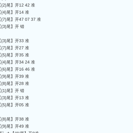
}尾】开12 42 准
4}尾】开14 准
}尾】开47 07 37 准
{3}尾】开 错
3}尾】开33 准
7}尾】开27 准
5}尾】开35 准
}尾】开34 24 准
}尾】开16 46 准
9}尾】开39 准
8}尾】开28 准
{1}尾】开 错
3}尾】开13 准
5}尾】开05 准
8}尾】开38 准
9}尾】开49 准