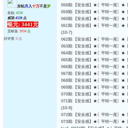
058期:【安全感】★〖平特一尾〗★【{2
发帖
月入
十万
不是
梦
059期:【安全感】★〖平特一尾〗★【{
发贴:
4539
威望:
4539
点
060期:【安全感】★〖平特一尾〗★【{7
银元: 3441元
061期:【安全感】★〖平特一尾〗★【
贡献值:
3934
点
{10-7}
好评度:
0 点
062期:【安全感】★〖平特一尾〗★【{
063期:【安全感】★〖平特一尾〗★【{
064期:【安全感】★〖平特一尾〗★【{
065期:【安全感】★〖平特一尾〗★【{4
066期:【安全感】★〖平特一尾〗★【{6
067期:【安全感】★〖平特一尾〗★【{
068期:【安全感】★〖平特一尾〗★【{
069期:【安全感】★〖平特一尾〗★【
070期:【安全感】★〖平特一尾〗★【{
071期:【安全感】★〖平特一尾〗★【{
{10-9}
072期:【安全感】★〖平特一尾〗★【{
073期:【安全感】★〖平特一尾〗★【{