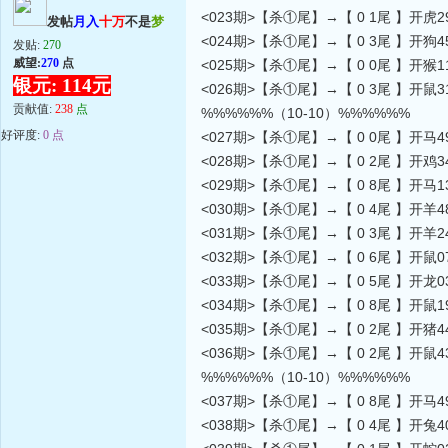
<023期>【杀①尾】→【 0 1尾 】开虎2
发帖
月入
十万
不是
梦
<024期>【杀①尾】→【 0 3尾 】开狗4
发贴:
270
威望:
270
点
<025期>【杀①尾】→【 0 0尾 】开猴1
银元: 114元
<026期>【杀①尾】→【 0 3尾 】开鼠3
贡献值:
238
点
%%%%%%（10-10）%%%%%%
好评度:
0 点
<027期>【杀①尾】→【 0 0尾 】开马4
<028期>【杀①尾】→【 0 2尾 】开鸡3
<029期>【杀①尾】→【 0 8尾 】开马1
<030期>【杀①尾】→【 0 4尾 】开羊4
<031期>【杀①尾】→【 0 3尾 】开羊2
<032期>【杀①尾】→【 0 6尾 】开鼠0
<033期>【杀①尾】→【 0 5尾 】开龙0
<034期>【杀①尾】→【 0 8尾 】开鼠1
<035期>【杀①尾】→【 0 2尾 】开猪4
<036期>【杀①尾】→【 0 2尾 】开鼠4
%%%%%%（10-10）%%%%%%
<037期>【杀①尾】→【 0 8尾 】开马4
<038期>【杀①尾】→【 0 4尾 】开兔4