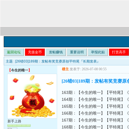
返回论坛
充值金币
发帖赚钱
重要说明
举报此贴
打赏高手
主题 :
[26错03]189期：发帖有奖竞赛原创平特尾『长期发表』
楼主
发表于: 2026-07-08 00:55
【
今生的唯一
】
[26错03]189期：发帖有奖竞
163期：【今生的唯一】【平特尾】《33
164期：【今生的唯一】【平特尾】《33
165期：【今生的唯一】【平特尾】《00
166期：【今生的唯一】【平特尾】《11
167期：【今生的唯一】【平特尾】《4
新手上路
168期：【今生的唯一】【平特尾】《55