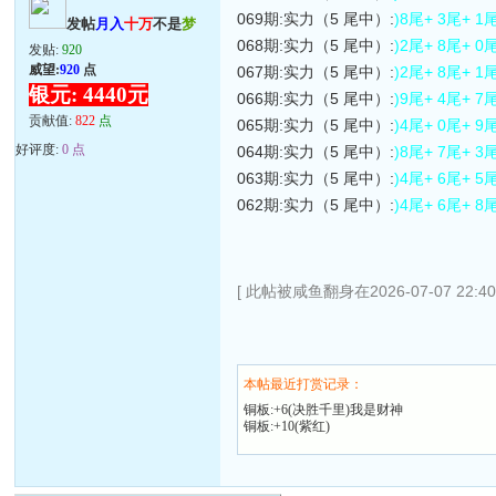
069期:实力（5 尾中）:
)8尾+ 3尾+ 1
发帖
月入
十万
不是
梦
068期:实力（5 尾中）:
)2尾+ 8尾+ 0
发贴:
920
威望:
920
点
067期:实力（5 尾中）:
)2尾+ 8尾+ 1
银元: 4440元
066期:实力（5 尾中）:
)9尾+ 4尾+ 7
贡献值:
822
点
065期:实力（5 尾中）:
)4尾+ 0尾+ 9
好评度:
0 点
064期:实力（5 尾中）:
)8尾+ 7尾+ 3
063期:实力（5 尾中）:
)4尾+ 6尾+ 5
062期:实力（5 尾中）:
)4尾+ 6尾+ 8
[ 此帖被咸鱼翻身在2026-07-07 22:4
本帖最近打赏记录：
铜板:+6(决胜千里)我是财神
铜板:+10(紫红)