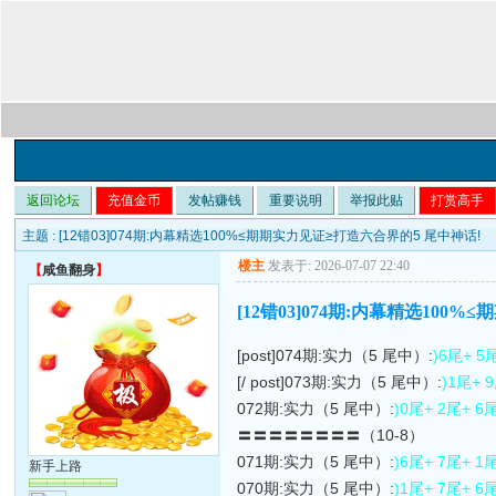
返回论坛
充值金币
发帖赚钱
重要说明
举报此贴
打赏高手
主题 :
[12错03]074期:内幕精选100%≤期期实力见证≥打造六合界的5 尾中神话!
楼主
发表于: 2026-07-07 22:40
【
咸鱼翻身
】
[12错03]074期:内幕精选100
[post]074期:实力（5 尾中）:
)6尾+ 5
[/ post]073期:实力（5 尾中）:
)1尾+ 
072期:实力（5 尾中）:
)0尾+ 2尾+ 6
〓〓〓〓〓〓〓〓（10-8）
071期:实力（5 尾中）:
)6尾+ 7尾+ 1
新手上路
070期:实力（5 尾中）:
)1尾+ 7尾+ 6