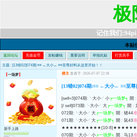
极
记住我们:94pi.c
本贴
返回论坛
充值金币
发帖赚钱
重要说明
举报此贴
打赏高手
主题 :
[13错02]074期:≡≡ ←大小← ≡≡至尊好料从这里开始！！
楼主
发表于: 2026-07-07 22:38
【
一场梦
】
[13错02]074期:≡≡ ←大小← ≡
[sell=3]074期:╰大小╯小
╒一场梦╕
開 :
[/ sell]073期:╰大小╯大
╒一场梦╕
開 : 
072期:╰大小╯大
╒一场梦╕
開 : 猪44
071期:╰大小╯大
╒一场梦╕
開 : 鼠43
★★★★★★★★★★{10-8}★★★★★
新手上路
070期:╰大小╯小
╒一场梦╕
開 : 马13