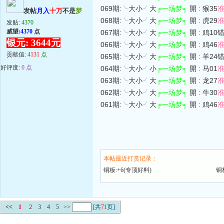
069期:╰大小╯大
╒一场梦╕
開 : 猴35
发帖
月入
十万
不是
梦
068期:╰大小╯大
╒一场梦╕
開 : 虎29
发贴:
4370
威望:
4370
点
067期:╰大小╯大
╒一场梦╕
開 : 鸡10
银元: 3644元
066期:╰大小╯大
╒一场梦╕
開 : 鸡46
贡献值:
4131
点
065期:╰大小╯大
╒一场梦╕
開 : 羊24
好评度:
0 点
064期:╰大小╯小
╒一场梦╕
開 : 马01
063期:╰大小╯大
╒一场梦╕
開 : 龙27
062期:╰大小╯大
╒一场梦╕
開 : 牛30
061期:╰大小╯大
╒一场梦╕
開 : 鸡46
本帖最近打赏记录：
铜板:+6(专顶好料)
铜
<<
1
2
3
4
5
>>
[共
71
页]