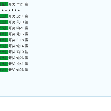
金金〗
开奖:羊24 赢
★★★★★★★
土土〗
开奖:虎41 赢
土土〗
开奖:鼠19 输
火火〗
开奖:狗21 赢
水水〗
开奖:龙15 赢
水水〗
开奖:牛18 赢
火火〗
开奖:蛇14 赢
土土〗
开奖:鸡10 输
水水〗
开奖:蛇26 赢
水水〗
开奖:虎41 赢
火火〗
开奖:蛇26 赢