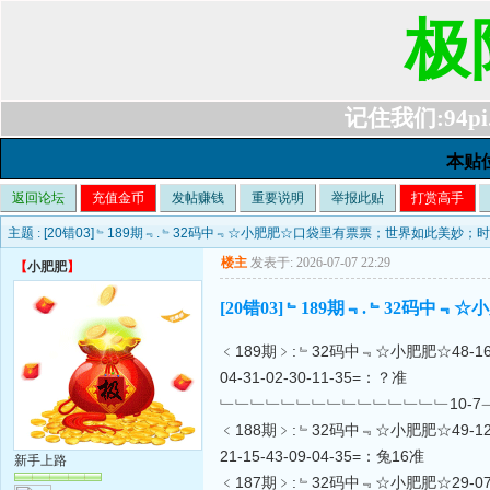
极
记住我们:94pi.c
本贴
返回论坛
充值金币
发帖赚钱
重要说明
举报此贴
打赏高手
主题 :
[20错03]﹄189期﹃.﹄32码中﹃☆小肥肥☆口袋里有票票；世界如此美妙；
楼主
发表于: 2026-07-07 22:29
【
小肥肥
】
[20错03]﹄189期﹃.﹄32码
﹤189期﹥:﹄32码中﹃☆小肥肥☆48-16-18-25-3
04-31-02-30-11-35=：？准
﹂﹂﹂﹂﹂﹂﹂﹂﹂﹂﹂﹂﹂﹂﹂10-
﹤188期﹥:﹄32码中﹃☆小肥肥☆49-12-41-06-1
21-15-43-09-04-35=：兔16准
新手上路
﹤187期﹥:﹄32码中﹃☆小肥肥☆29-07-40-44-0