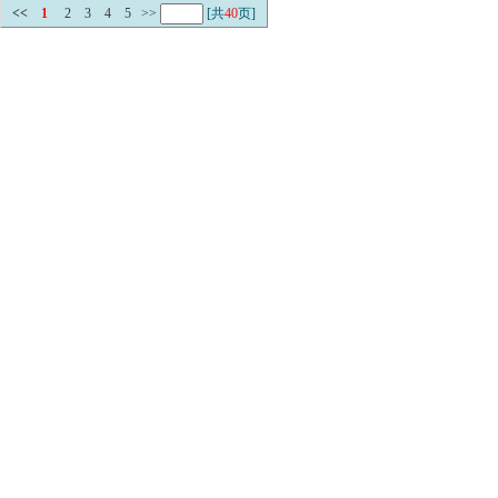
<<
1
2
3
4
5
>>
[共
40
页]