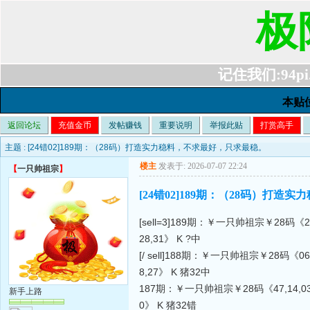
极
记住我们:94pi.c
本贴
返回论坛
充值金币
发帖赚钱
重要说明
举报此贴
打赏高手
主题 :
[24错02]189期：（28码）打造实力稳料，不求最好，只求最稳。
楼主
发表于: 2026-07-07 22:24
【
一只帅祖宗
】
[24错02]189期：（28码）打
[sell=3]189期：￥一只帅祖宗￥28码《22,16,14,
28,31》 K ?中
[/ sell]188期：￥一只帅祖宗￥28码《06,22,41,
8,27》 K 猪32中
187期：￥一只帅祖宗￥28码《47,14,03,26,46,1
新手上路
0》 K 猪32错