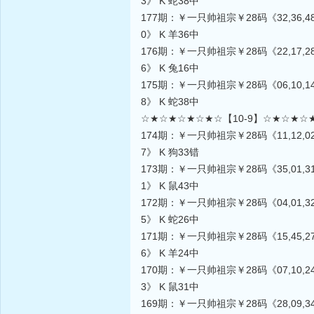
3》 K 蛇38中
177期：￥一只帅祖宗￥28码《32,36,48,07,01,3
0》 K 羊36中
176期：￥一只帅祖宗￥28码《22,17,28,16,30,0
6》 K 兔16中
175期：￥一只帅祖宗￥28码《06,10,14,19,27,3
8》 K 蛇38中
☆★☆★☆★☆★☆【10-9】☆★☆★☆
174期：￥一只帅祖宗￥28码《11,12,02,29,30,4
7》 K 狗33错
173期：￥一只帅祖宗￥28码《35,01,31,32,09,2
1》 K 鼠43中
172期：￥一只帅祖宗￥28码《04,01,32,26,29,3
5》 K 蛇26中
171期：￥一只帅祖宗￥28码《15,45,27,20,08,1
6》 K 羊24中
170期：￥一只帅祖宗￥28码《07,10,24,35,44,0
3》 K 鼠31中
169期：￥一只帅祖宗￥28码《28,09,34,31,25,4