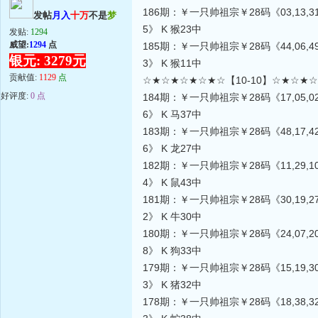
186期：￥一只帅祖宗￥28码《03,13,31,45,23,3
发帖
月入
十万
不是
梦
5》 K 猴23中
发贴:
1294
威望:
1294
点
185期：￥一只帅祖宗￥28码《44,06,49,05,22,2
银元: 3279元
3》 K 猴11中
贡献值:
1129
点
☆★☆★☆★☆★☆【10-10】☆★☆★
好评度:
0 点
184期：￥一只帅祖宗￥28码《17,05,02,31,23,2
6》 K 马37中
183期：￥一只帅祖宗￥28码《48,17,42,32,14,2
6》 K 龙27中
182期：￥一只帅祖宗￥28码《11,29,10,04,39,0
4》 K 鼠43中
181期：￥一只帅祖宗￥28码《30,19,27,33,06,0
2》 K 牛30中
180期：￥一只帅祖宗￥28码《24,07,20,43,38,2
8》 K 狗33中
179期：￥一只帅祖宗￥28码《15,19,30,04,16,1
3》 K 猪32中
178期：￥一只帅祖宗￥28码《18,38,32,26,49,2