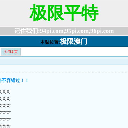
极限平特
记住我们:94pi.com,95pi.com,96pi.com
极限澳门
本贴位置:
关闭本页
钱猛料不容错过！！
？对对对
兔对对对
猪对对对
猴对对对
蛇对对对
蛇对对对