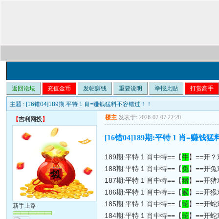
返回论坛
充值金币
发帖赚钱
重要说明
举报此贴
打赏高手
主题 :
[16错04]189期:平特 1 肖=赚钱猛料不容错过！！
楼主
发表于: 2026-07-07 22:20
【
吉利网投
】
[16错04]189期:平特 1 肖=赚
189期:平特 1 肖中特==【
牛
】==开
188期:平特 1 肖中特==【
兔
】==开
187期:平特 1 肖中特==【
猪
】==开
186期:平特 1 肖中特==【
猴
】==开
185期:平特 1 肖中特==【
蛇
】==开
新手上路
184期:平特 1 肖中特==【
蛇
】==开