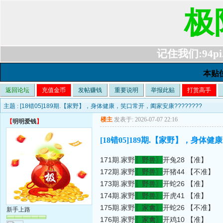
极
记住我们:94pi.c
本贴
返回论坛
充值金币
发帖赚钱
重要说明
举报此贴
打赏高手
主题 :
[18错05]189期.【家野】，身体健康，笑口常开，阖家安康????????
楼主
发表于: 2026-07-07 22:16
【
明明爱钱
】
[18错05]189期.【家野】，身体健
171期.家野
〖野兽〗
开兔28 【准】
172期.家野
〖野兽〗
开猪44 【不准】
173期.家野
〖野兽〗
开蛇26 【准】
174期.家野
〖野兽〗
开虎41 【准】
175期.家野
〖家禽〗
开蛇26 【不准】
新手上路
176期.家野
〖家禽〗
开鸡10 【准】