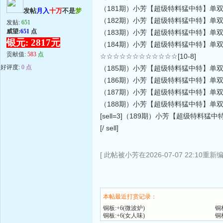
（181期）小芳【超级特料猛中特】单双
发帖
月入
十万
不是
梦
（182期）小芳【超级特料猛中特】单双
发贴:
651
威望:
651
点
（183期）小芳【超级特料猛中特】单双
银元: 2817元
（184期）小芳【超级特料猛中特】单双
贡献值:
583
点
☆☆☆☆☆☆☆☆☆☆☆☆[10-8]
好评度:
0 点
（185期）小芳【超级特料猛中特】单双
（186期）小芳【超级特料猛中特】单双
（187期）小芳【超级特料猛中特】单双
（188期）小芳【超级特料猛中特】单双
[sell=3]（189期）小芳【超级特料
[/ sell]
[ 此帖被小芳在2026-07-07 22:10重新编
本帖最近打赏记录：
铜板:+6(微波炉)
铜
铜板:+6(女人味)
铜