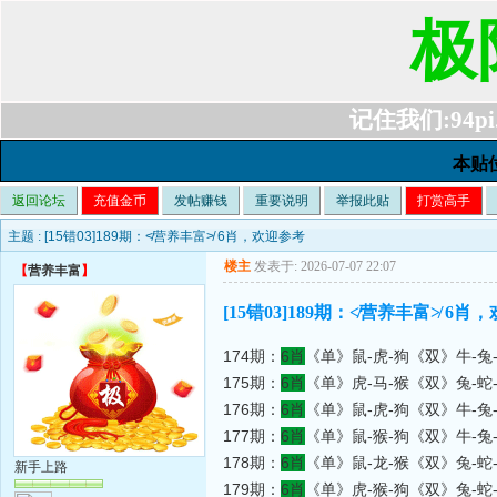
极
记住我们:94pi.c
本贴
返回论坛
充值金币
发帖赚钱
重要说明
举报此贴
打赏高手
主题 :
[15错03]189期：≮营养丰富≯ 6肖，欢迎参考
楼主
发表于: 2026-07-07 22:07
【
营养丰富
】
[15错03]189期：≮营养丰富≯ 6肖
174期：
6肖
《单》鼠-虎-狗《双》牛-兔
175期：
6肖
《单》虎-马-猴《双》兔-蛇
176期：
6肖
《单》鼠-虎-狗《双》牛-兔
177期：
6肖
《单》鼠-猴-狗《双》牛-兔
178期：
6肖
《单》鼠-龙-猴《双》兔-蛇
新手上路
179期：
6肖
《单》虎-猴-狗《双》兔-蛇