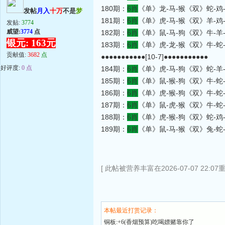
180期：
6肖
《单》龙-马-猴《双》蛇-鸡
发帖
月入
十万
不是
梦
181期：
6肖
《单》虎-马-猴《双》羊-鸡
发贴:
3774
威望:
3774
点
182期：
6肖
《单》鼠-马-狗《双》牛-羊
银元: 163元
183期：
6肖
《单》虎-龙-猴《双》牛-蛇
贡献值:
3682
点
●●●●●●●●●●●[10-7]●●●●●●●●●●●
好评度:
0 点
184期：
6肖
《单》虎-马-狗《双》蛇-羊
185期：
6肖
《单》鼠-猴-狗《双》牛-蛇
186期：
6肖
《单》虎-猴-狗《双》牛-蛇
187期：
6肖
《单》鼠-虎-猴《双》牛-蛇
188期：
6肖
《单》虎-猴-狗《双》蛇-鸡
189期：
6肖
《单》鼠-马-猴《双》兔-蛇
[ 此帖被营养丰富在2026-07-07 22:07
本帖最近打赏记录：
铜板:+6(香烟预算)吃喝嫖赌靠你了