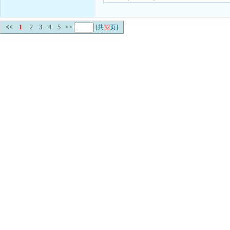
<<
1
2
3
4
5
>>
[共
32
页]