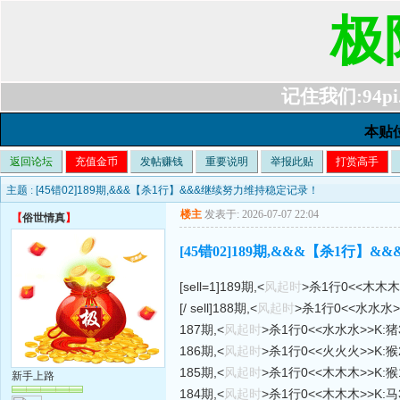
极
记住我们:94pi.c
本贴
返回论坛
充值金币
发帖赚钱
重要说明
举报此贴
打赏高手
主题 :
[45错02]189期,&&&【杀1行】&&&继续努力维持稳定记录！
楼主
发表于: 2026-07-07 22:04
【
俗世情真
】
[45错02]189期,&&&【杀1行
[sell=1]189期,<
风起时
>杀1行0<<木木木>
[/ sell]188期,<
风起时
>杀1行0<<水水水>
187期,<
风起时
>杀1行0<<水水水>>K:猪
186期,<
风起时
>杀1行0<<火火火>>K:猴
185期,<
风起时
>杀1行0<<木木木>>K:猴
新手上路
184期,<
风起时
>杀1行0<<木木木>>K:马