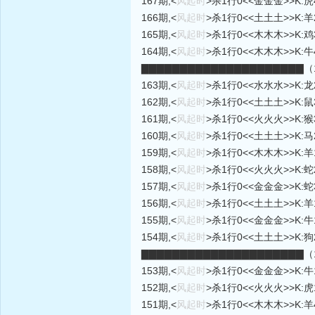
167期,<
风起时
>杀1行0<<金金金>>K:虎
166期,<
风起时
>杀1行0<<土土土>>K:羊
165期,<
风起时
>杀1行0<<木木木>>K:鸡
164期,<
风起时
>杀1行0<<木木木>>K:牛
▇▇▇▇▇▇▇▇▇▇▇▇▇▇▇▇▇▇▇▇▇（1
163期,<
风起时
>杀1行0<<水水水>>K:龙
162期,<
风起时
>杀1行0<<土土土>>K:鼠
161期,<
风起时
>杀1行0<<火火火>>K:猴
160期,<
风起时
>杀1行0<<土土土>>K:马
159期,<
风起时
>杀1行0<<木木木>>K:羊
158期,<
风起时
>杀1行0<<火火火>>K:蛇
157期,<
风起时
>杀1行0<<金金金>>K:蛇
156期,<
风起时
>杀1行0<<土土土>>K:羊
155期,<
风起时
>杀1行0<<金金金>>K:牛
154期,<
风起时
>杀1行0<<土土土>>K:狗
▇▇▇▇▇▇▇▇▇▇▇▇▇▇▇▇▇▇▇▇▇（1
153期,<
风起时
>杀1行0<<金金金>>K:牛
152期,<
风起时
>杀1行0<<火火火>>K:虎
151期,<
风起时
>杀1行0<<木木木>>K:羊