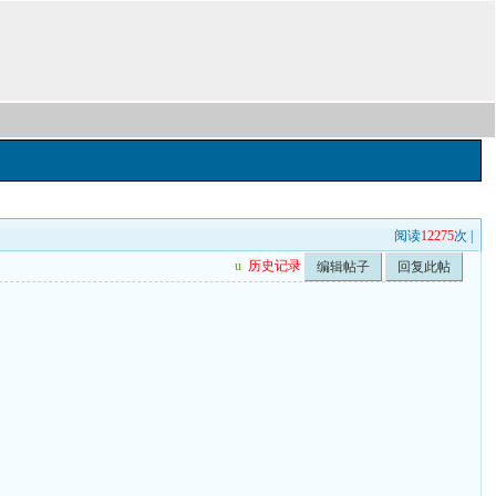
阅读
12275
次 |
u
历史记录
编辑帖子
回复此帖