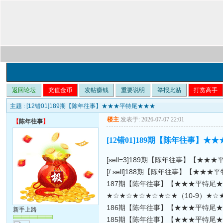
返回论坛
充值金币
发帖赚钱
重要说明
举报此贴
打赏高手
主题 :
[12错01]189期【陈年往事】★★★平特尾★★★
楼主
发表于: 2026-07-07 22:01
【
陈年往事
】
[12错01]189期【陈年往事】
[sell=3]189期【陈年往事】【★
[/ sell]188期【陈年往事】【★★
187期【陈年往事】【★★★平特尾★
★☆★☆★☆★☆★☆★（10-9）★☆
186期【陈年往事】【★★★平特尾★
新手上路
185期【陈年往事】【★★★平特尾★