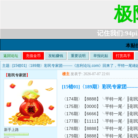
极
记住我们:94pi.c
本贴
返回论坛
充值金币
发帖赚钱
重要说明
举报此贴
打赏高手
主题 :
[15错01]〈189期〉彩民专家团--------《吉利论坛.com》回来了，平特一尾雄
楼主
发表于: 2026-07-07 22:01
【
彩民专家团
】
[15错01]〈189期〉彩民专家团---
〈174期〉【8888】╰平特一尾╯╟彩民专家
〈175期〉【0000】╰平特一尾╯╟彩民专家
〈176期〉【6666】╰平特一尾╯╟彩民专家
〈177期〉【1111】╰平特一尾╯╟彩民专家
〈178期〉【8888】╰平特一尾╯╟彩民专家团
新手上路
〈179期〉【8888】╰平特一尾╯╟彩民专家